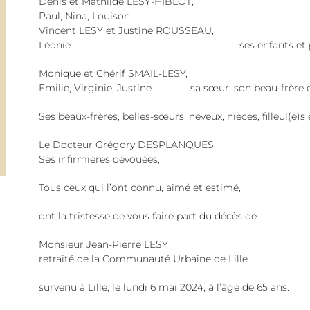
Denis et Mathilde LESY-HIBLOT,
Paul, Nina, Louison
Vincent LESY et Justine ROUSSEAU,
Léonie ses enfants et petits-e
Monique et Chérif SMAIL-LESY,
Emilie, Virginie, Justine sa sœur, son beau-frère et
Ses beaux-frères, belles-sœurs, neveux, nièces, filleul(e)s 
Le Docteur Grégory DESPLANQUES,
Ses infirmières dévouées,
Tous ceux qui l’ont connu, aimé et estimé,
ont la tristesse de vous faire part du décès de
Monsieur Jean-Pierre LESY
retraité de la Communauté Urbaine de Lille
survenu à Lille, le lundi 6 mai 2024, à l’âge de 65 ans.