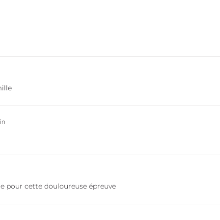
ille
in
lle pour cette douloureuse épreuve