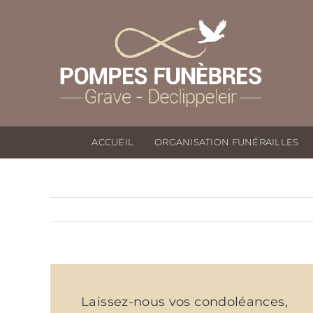
Passer
au
contenu
ACCUEIL
ORGANISATION FUNÉRAILLES
Laissez-nous vos condoléances,