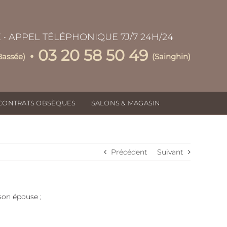
E • APPEL TÉLÉPHONIQUE 7J/7 24H/24
• 03 20 58 50 49
Bassée)
(Sainghin)
CONTRATS OBSÈQUES
SALONS & MAGASIN
Précédent
Suivant
épouse ;