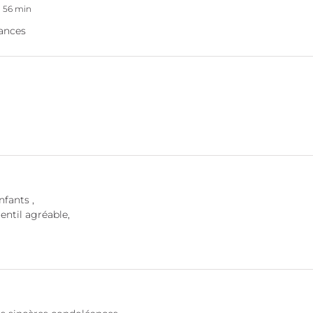
h 56 min
ances
nfants ,
entil agréable,