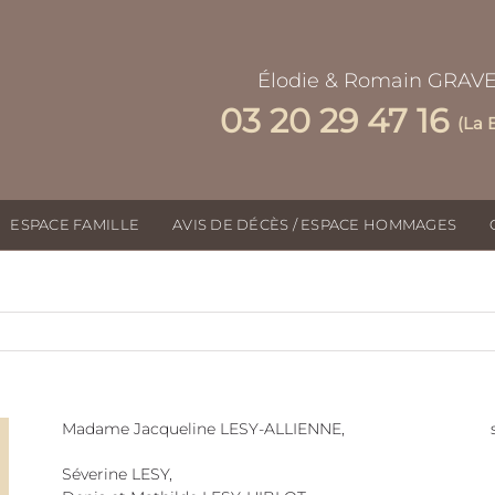
Élodie & Romain GRAV
03 20 29 47 16
(La 
ESPACE FAMILLE
AVIS DE DÉCÈS / ESPACE HOMMAGES
Madame Jacqueline LESY-ALLIENNE, son 
Séverine LESY,