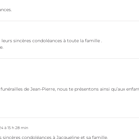
ances.
eurs sincères condoléances à toute la famille .
e.
funérailles de Jean-Pierre, nous te présentons ainsi qu’aux enfa
4 à 15 h 28 min
s sincères condoléances à Jacqueline et sa famille.